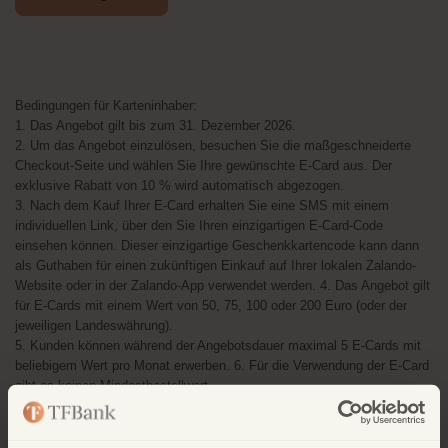
Bedingungen für Karteninhaber:
1. Das Angebot gilt bis zum 31. Dezember 2026.
2. Um das Angebot einzulösen, besuchen Sie die maßgeschneiderte
Checkout-Seite und wählen Sie Ihre gewünschte E-Card aus. Der
exklusive Rabatt von 10 % wird automatisch abgezogen.
3. Nach dem Kauf Ihrer E-Card erhalten Sie eine SMS mit einem
individuellen Link, über den Sie Ihren einzigartigen E-Card-Code
einsehen können. Dieser einzigartige Geschenkkartencode kann dann
als Guthaben für einen zukünftigen Einkauf auf Ihrer lokalen Zalando-
Website oder in der Zalando-App verwendet werden. 4. Das Angebot gilt
für E-Cards mit einem Wert von 50, 75, 100 oder 200 Euro (oder der
jeweiligen Landeswährung).
5. Kunden können während der Angebotsdauer maximal 5 E-Cards mit
beliebigem Wert pro Monat erwerben. 6. Für die Verwendung der E-Card
gibt es keinen Mindestbestellwert.
7. Die E-Card kann nur für das Modeangebot von Zalando eingelöst
werden.
8. E-Cards können nicht außerhalb des Landes eingelöst werden, in