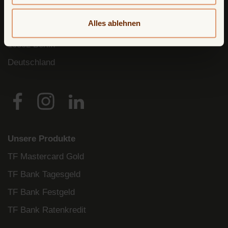
Avarda
Bank
AB (
publ
)) reg. no. 556158-
1041)
Alles ablehnen
Postfach
11 02 28
10832 Berlin
Deutschland
Unsere Produkte
TF Mastercard Gold
TF Bank Tagesgeld
TF Bank Festgeld
TF Bank Ratenkredit