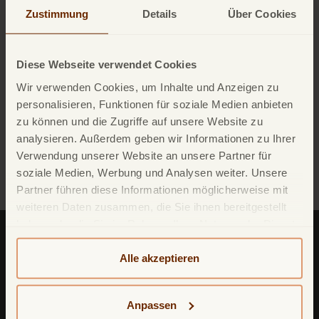
dem sie gekauft wurden.
Zustimmung
Details
Über Cookies
9. Zalando E-Cards sind ab Kaufdatum 5 Jahre lang gültig.
10. Für einen Einkauf können mehrere E-Cards verwendet werden.
hier
11. Eine Liste der Versandorte finden Sie
.
Diese Webseite verwendet Cookies
hier.
12. Die vollständigen Geschäftsbedingungen finden Sie
Wir verwenden Cookies, um Inhalte und Anzeigen zu
13. Die Bestimmungen zur Datenschutzerklärung von Zalando finden
personalisieren, Funktionen für soziale Medien anbieten
hier
Sie
.
zu können und die Zugriffe auf unsere Website zu
analysieren. Außerdem geben wir Informationen zu Ihrer
Verwendung unserer Website an unsere Partner für
Zur Blogübersicht
soziale Medien, Werbung und Analysen weiter. Unsere
Partner führen diese Informationen möglicherweise mit
weiteren Daten zusammen, die Sie ihnen bereitgestellt
haben oder die Sie im Rahmen Ihrer Nutzung der Dienste
gesammelt haben. Weitere detailliertere Informationen
finden Sie in unserer
Datenschutzerklärung
und
Alle akzeptieren
Cookie-Policy
. Das Impressum können Sie
hier
einsehen.
Anpassen
TF Bank (ein zweiter Firmenname von