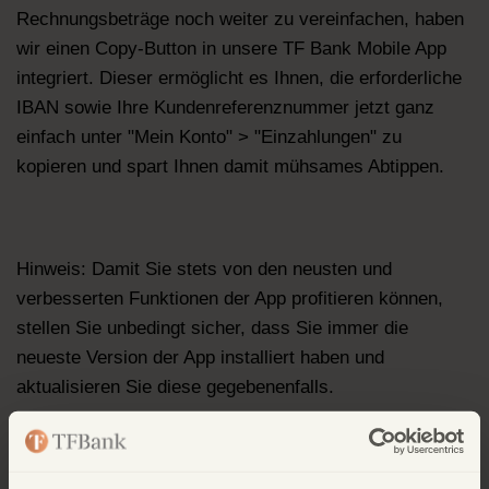
Rechnungsbeträge noch weiter zu vereinfachen, haben
wir einen Copy-Button in unsere TF Bank Mobile App
integriert. Dieser ermöglicht es Ihnen, die erforderliche
IBAN sowie Ihre Kundenreferenznummer jetzt ganz
einfach unter "Mein Konto" > "Einzahlungen" zu
kopieren und spart Ihnen damit mühsames Abtippen.
Hinweis: Damit Sie stets von den neusten und
verbesserten Funktionen der App profitieren können,
stellen Sie unbedingt sicher, dass Sie immer die
neueste Version der App installiert haben und
aktualisieren Sie diese gegebenenfalls.