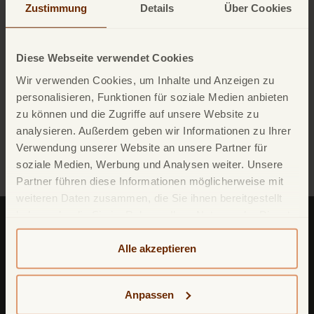
Die TF Bank Mobile App
Zustimmung
Details
Über Cookies
Alle wichtigen Informationen zu Ihrer TF Mastercard
Diese Webseite verwendet Cookies
Gold auf einen Blick – egal wann, egal wo.
Wir verwenden Cookies, um Inhalte und Anzeigen zu
personalisieren, Funktionen für soziale Medien anbieten
zu können und die Zugriffe auf unsere Website zu
analysieren. Außerdem geben wir Informationen zu Ihrer
Verwendung unserer Website an unsere Partner für
Zur Blogübersicht
soziale Medien, Werbung und Analysen weiter. Unsere
Partner führen diese Informationen möglicherweise mit
weiteren Daten zusammen, die Sie ihnen bereitgestellt
haben oder die Sie im Rahmen Ihrer Nutzung der Dienste
gesammelt haben. Weitere detailliertere Informationen
finden Sie in unserer
Datenschutzerklärung
und
Alle akzeptieren
Cookie-Policy
. Das Impressum können Sie
hier
einsehen.
Anpassen
TF Bank (ein zweiter Firmenname von