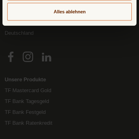
Avarda
Bank
AB (
publ
)) reg. no. 556158-
1041)
Postfach
11 02 28
Alles ablehnen
10832 Berlin
Deutschland
Unsere Produkte
TF Mastercard Gold
TF Bank Tagesgeld
TF Bank Festgeld
TF Bank Ratenkredit