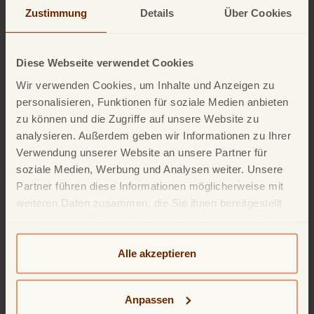
Zustimmung
Details
Über Cookies
5. Schritt
Diese Webseite verwendet Cookies
Wir verwenden Cookies, um Inhalte und Anzeigen zu
personalisieren, Funktionen für soziale Medien anbieten
Fertig! Sie sind erfolgreich für die TF Mobile App
zu können und die Zugriffe auf unsere Website zu
registriert.
analysieren. Außerdem geben wir Informationen zu Ihrer
Verwendung unserer Website an unsere Partner für
soziale Medien, Werbung und Analysen weiter. Unsere
Partner führen diese Informationen möglicherweise mit
weiteren Daten zusammen, die Sie ihnen bereitgestellt
haben oder die Sie im Rahmen Ihrer Nutzung der Dienste
gesammelt haben. Weitere detailliertere Informationen
finden Sie in unserer
Datenschutzerklärung
und
Alle akzeptieren
Cookie-Policy
. Das Impressum können Sie
hier
einsehen.
Anpassen