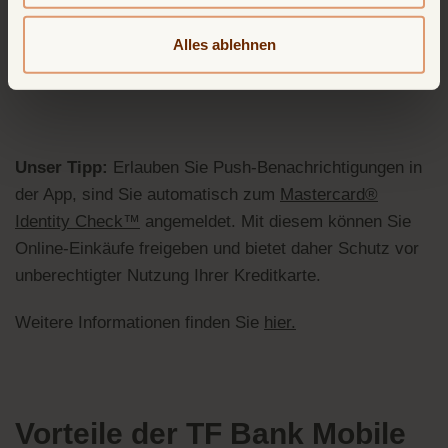
Alles ablehnen
Unser Tipp:
Erlauben Sie Push-Benachrichtigungen in
der App, sind Sie automatisch zum
Mastercard®
Identity Check™
angemeldet. Mit diesem können Sie
Online-Einkäufe freigeben und bietet daher
Schutz vor
unberechtigter Nutzung Ihrer Kreditkarte.
Weitere Informationen finden Sie
hier
.
Vorteile der TF Bank Mobile