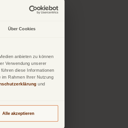
 Zinsen zu vermeiden
.
t zu Ihnen?
Über Cookies
 Medien anbieten zu können
hrer Verwendung unserer
 führen diese Informationen
ie im Rahmen Ihrer Nutzung
nschutzerklärung
und
ch bei der TF
Alle akzeptieren