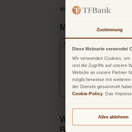
Wichtig:
Achten Sie bei dieser V
Manuelle Überwei
Zustimmung
Zahlungstyp
Vorteile
Diese Webseite verwendet 
Wir verwenden Cookies, um I
Automatisch,
Lastschrift
und die Zugriffe auf unsere 
bequem
Website an unsere Partner fü
möglicherweise mit weiteren
Manuelle
Flexibel,
der Dienste gesammelt haben.
Zahlung
selbstbestimmt
Cookie-Policy
. Das Impres
Wie funktioniert
Alles ablehnen
Bank ?