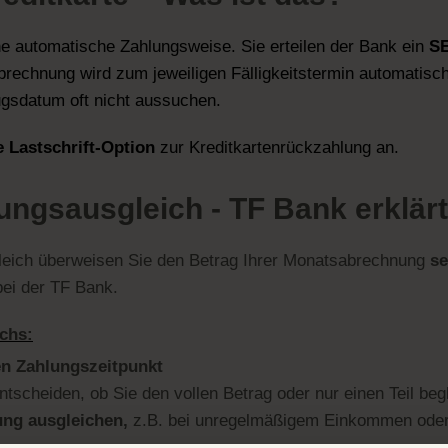
ne automatische Zahlungsweise. Sie erteilen der Bank ein
SE
nabrechnung wird zum jeweiligen Fälligkeitstermin automatis
gsdatum oft nicht aussuchen.
e Lastschrift-Option
zur Kreditkartenrückzahlung an.
ngsausgleich - TF Bank erklärt
eich überweisen Sie den Betrag Ihrer Monatsabrechnung
se
ei der TF Bank.
ichs:
en Zahlungszeitpunkt
ntscheiden, ob Sie den vollen Betrag oder nur einen Teil be
ung ausgleichen,
z.B. bei unregelmäßigem Einkommen oder 
en