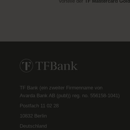
Vorteile der
TF Mastercard Gol
TF Bank (ein zweiter Firmenname von
Avarda
Bank
AB (
publ
)) reg. no. 556158-
1041)
Postfach
11 02 28
10832 Berlin
Deutschland