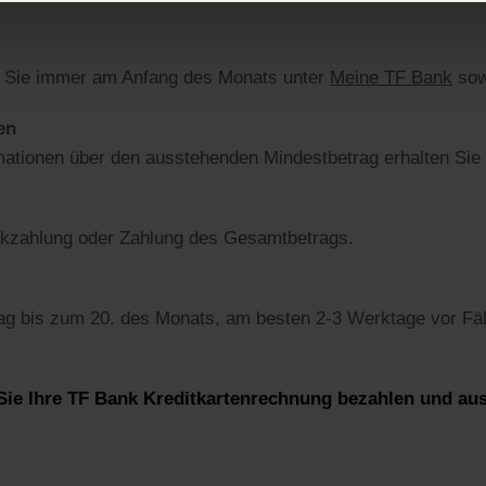
n Sie immer am Anfang des Monats unter
Meine TF Bank
sow
en
mationen über den ausstehenden Mindestbetrag erhalten Sie 
ückzahlung oder Zahlung des Gesamtbetrags.
g bis zum 20. des Monats, am besten 2-3 Werktage vor Fäl
Sie Ihre TF Bank Kreditkartenrechnung bezahlen und au