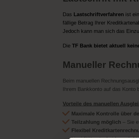
Das
Lastschriftverfahren
ist ei
fällige Betrag Ihrer Kreditkarte
Jedoch kann man sich das Einzu
Die
TF Bank bietet aktuell kein
Manueller Rechnu
Beim manuellen Rechnungsausgl
Ihrem Bankkonto auf das Konto b
Vorteile des manuellen Ausgle
Maximale Kontrolle über d
Teilzahlung möglich
– Sie e
Flexibel Kreditkartenrechn
Liquidität entscheiden möcht