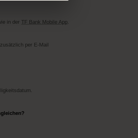
ie in der
TF Bank Mobile App
.
zusätzlich per E-Mail
ligkeitsdatum.
sgleichen?