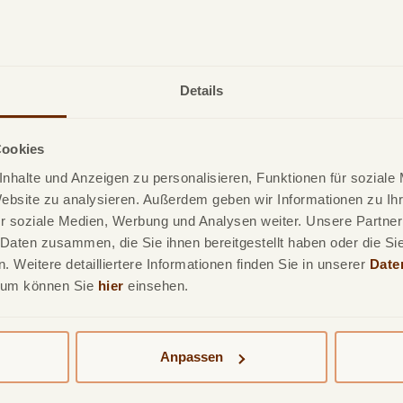
ariante bitte auf den
Zahlungstermin
, um
Mahnungen oder
sung vs. Lastschrift - was pass
Details
Nachteile
Cookies
Keine
nhalte und Anzeigen zu personalisieren, Funktionen für soziale
Teilzahlung,
Website zu analysieren. Außerdem geben wir Informationen zu I
weniger
r soziale Medien, Werbung und Analysen weiter. Unsere Partner
Kontrolle
 Daten zusammen, die Sie ihnen bereitgestellt haben oder die S
Gefahr von
 Weitere detailliertere Informationen finden Sie in unserer
Date
Zahlungsverzug
sum können Sie
hier
einsehen.
 der manuelle Rechnungsausglei
Anpassen