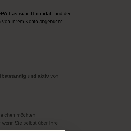
PA-Lastschriftmandat
, und der
ch von Ihrem Konto abgebucht.
lbstständig und aktiv
von
gleichen möchten
wenn Sie selbst über Ihre