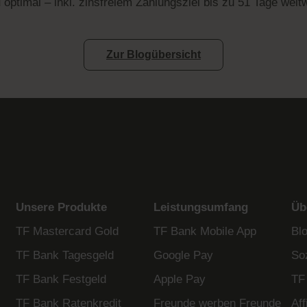
d
optimal – inkl. zinsfreiem Zahlungsziel bis zu 51 Tage weltw
Zur Blogübersicht
Unsere Produkte
Leistungsumfang
Üb
TF Mastercard Gold
TF Bank Mobile App
Bl
TF Bank Tagesgeld
Google Pay
So
TF Bank Festgeld
Apple Pay
TF
TF Bank Ratenkredit
Freunde werben Freunde
Af