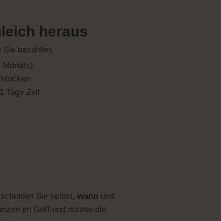
leich heraus
e Sie bezahlen.
s Monats)
fstocken
1 Tage Zeit
e
tscheiden Sie selbst,
wann
und
nzen im Griff und nutzen die