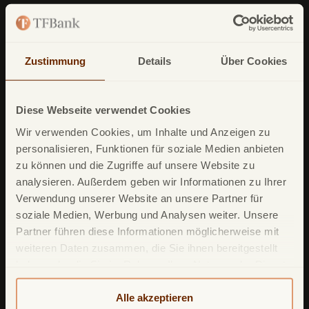
Zustimmung
Details
Über Cookies
TF Bank (ein zweiter Firmenname von
Avarda
Bank
AB (
publ
)) reg. no. 556158-
1041)
Diese Webseite verwendet Cookies
Postfach
11 02 28
Wir verwenden Cookies, um Inhalte und Anzeigen zu
personalisieren, Funktionen für soziale Medien anbieten
10832 Berlin
zu können und die Zugriffe auf unsere Website zu
Deutschland
analysieren. Außerdem geben wir Informationen zu Ihrer
Verwendung unserer Website an unsere Partner für
soziale Medien, Werbung und Analysen weiter. Unsere
Partner führen diese Informationen möglicherweise mit
weiteren Daten zusammen, die Sie ihnen bereitgestellt
haben oder die Sie im Rahmen Ihrer Nutzung der Dienste
gesammelt haben. Weitere detailliertere Informationen
Unsere Produkte
finden Sie in unserer
Datenschutzerklärung
und
Alle akzeptieren
TF Mastercard Gold