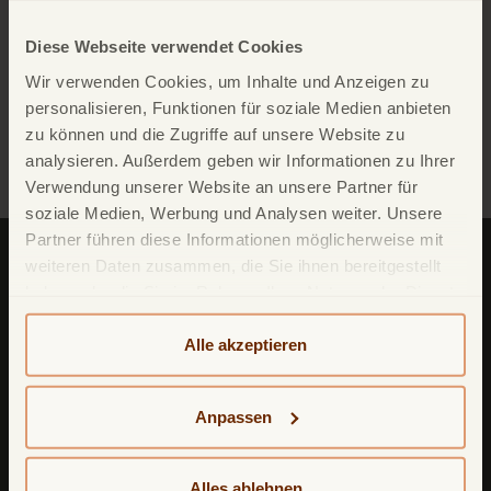
Dokumente
Diese Webseite verwendet Cookies
Wir verwenden Cookies, um Inhalte und Anzeigen zu
personalisieren, Funktionen für soziale Medien anbieten
Anregungen und Beschwerden
zu können und die Zugriffe auf unsere Website zu
analysieren. Außerdem geben wir Informationen zu Ihrer
Verwendung unserer Website an unsere Partner für
soziale Medien, Werbung und Analysen weiter. Unsere
Partner führen diese Informationen möglicherweise mit
weiteren Daten zusammen, die Sie ihnen bereitgestellt
haben oder die Sie im Rahmen Ihrer Nutzung der Dienste
gesammelt haben. Weitere detailliertere Informationen
finden Sie in unserer
Datenschutzerklärung
und
Alle akzeptieren
Cookie-Policy
. Das Impressum können Sie
hier
TF Bank (ein zweiter Firmenname von
einsehen.
Avarda
Bank
AB (
publ
)) reg. no. 556158-
1041)
Anpassen
Postfach
11 02 28
10832 Berlin
Alles ablehnen